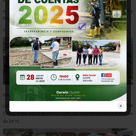
o Al Sur con los cantones de Zapotillo y Macará.
o Al Este con la parroquia de Teniente Maximiliano Rodríguez y
Pózul.
o Al Oeste con la parroquia de Garza Real.
Ubicación geográfica
La parroquia Sabanilla se encuentra ubicada al noreste del Cantón
Célica, a una altura de 650 m s.n.m. con una temperatura promedio
de 24 ºC.