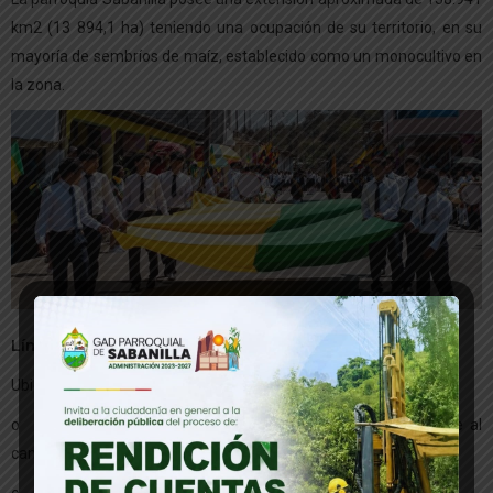
km2 (13 894,1 ha) teniendo una ocupación de su territorio, en su
mayoría de sembríos de maíz, establecido como un monocultivo en
la zona.
Límites territoriales
Ubicada al sur occidente del cantón Célica
o Al Norte con la parroquia de Paletillas correspondiente al
cantón Zapotillo, además con el cantón Pindal.